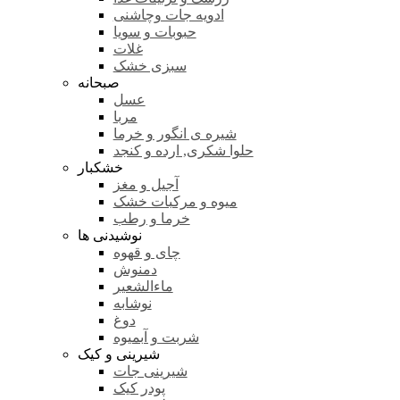
ادویه جات وچاشنی
حبوبات و سویا
غلات
سبزی خشک
صبحانه
عسل
مربا
شیره ی انگور و خرما
حلوا شکری, ارده و کنجد
خشکبار
آجیل و مغز
میوه و مرکبات خشک
خرما و رطب
نوشیدنی ها
چای و قهوه
دمنوش
ماءالشعیر
نوشابه
دوغ
شربت و آبمیوه
شیرینی و کیک
شیرینی جات
پودر کیک