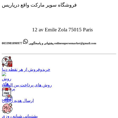
فروشگاه سوپر مارکت واقع درپاریس
12 av Emile Zola 75015 Paris
onlinesupersemarket@gmail.com
0033981090977
پشتیبانی و پاسخگویی
خریدوفروش از هر نقطه دنیا
روش های پرداخت بین المللی
ارسال هدیه رایگان
پشتیبانی شبانه روزی