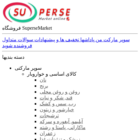
فروشگاه SuperseMarket
سوپر مارکت من
پاداشها
تخفیف ها و پیشنهادات
سوالات متداول
فروشنده شوید
دسته بندیها
سوپر مارکتی
کالای اساسی و خواروبار
نان
برنج
روغن و روغن محلی
قند, شکر و نبات
رب, سس و کشک
خیارشور و زیتون
ترشیجات
آبلیمو, آبغوره و سرکه
ماکارانی, پاستا و رشته
زعفران
زرشک و تزئینات غذا