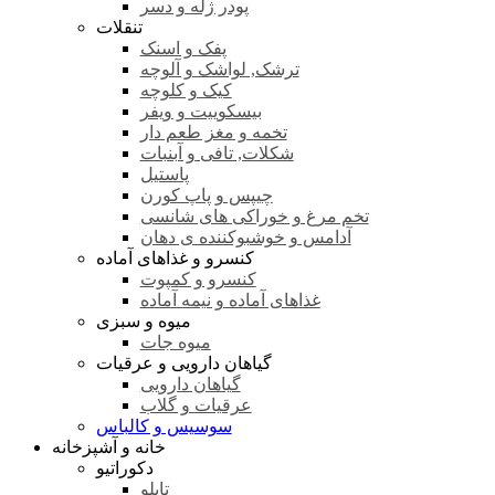
پودر ژله و دسر
تنقلات
پفک و اسنک
ترشک, لواشک و آلوچه
کیک و کلوچه
بیسکوییت و ویفر
تخمه و مغز طعم دار
شکلات, تافی و آبنبات
پاستیل
چیپس و پاپ کورن
تخم مرغ و خوراکی های شانسی
آدامس و خوشبوکننده ی دهان
کنسرو و غذاهای آماده
کنسرو و کمپوت
غذاهای آماده و نیمه آماده
میوه و سبزی
میوه جات
گیاهان دارویی و عرقیات
گیاهان دارویی
عرقیات و گلاب
سوسیس و کالباس
خانه و آشپزخانه
دکوراتیو
تابلو