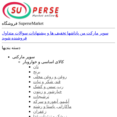
فروشگاه SuperseMarket
سوپر مارکت من
پاداشها
تخفیف ها و پیشنهادات
سوالات متداول
فروشنده شوید
دسته بندیها
سوپر مارکتی
کالای اساسی و خواروبار
نان
برنج
روغن و روغن محلی
قند, شکر و نبات
رب, سس و کشک
خیارشور و زیتون
ترشیجات
آبلیمو, آبغوره و سرکه
ماکارانی, پاستا و رشته
زعفران
زرشک و تزئینات غذا