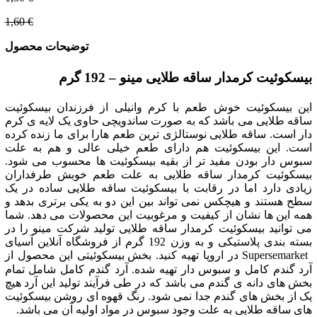
1,60 €
توضیحات محصول
بیسکوئیت کرمدار ساقه طلایی مینو – 192 گرم
این بیسکوئیت خوش طعم با کرم وانیلی از فرزندان بیسکوئیت
ساقه طلایی می باشد که به صورت ساندویچی حاوی یک لایه ی کرم
دار است. ساقه طلایی نوستالژی ترین طعم هارا برای ما زنده کرده
است. این بیسکوئیت هم دارای طعم خیلی عالی و هم به علت
سبوس دار بودن مفید تر از بقیه بیسکوئیت ها محسوب می شود.
بیسکوئیت کرمدار ساقه طلایی به علت طعم خوبش طرفداران
زیادی دارد اما در رقابت با بیسکوئیت ساقه طلایی ساده در یک
سطح هستند و هیچکس نمی تواند بین این دو به یکی برتری بدهد و
همه این ها نشان از کیفیت و مرغوبیت این محصولات می دهد. شما
می توانید بیسکوئیت کرمدار ساقه طلایی تولید شرکت مینو را در
بسته بندی پلاستیکی و به وزن 192 گرم از فروشگاه آنلاین آسیای
Supersemarket در اروپا تهیه کنید.
بخش بیسکوئیتی این محصول از
آرد گندم کامل و سبوس دار تهیه شده. آرد گندم کامل شامل تمام
بخش های دانه ی گندم می باشد که در طی فرآیند تولید این آرد هیچ
یک از بخش های گندم جدا نمی شود. رنگ قهوه ای روشن بیسکوئیت
های ساقه طلایی به علت وجود سبوس در مواد اولیه آن می باشد.