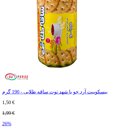
بیسکوییت آرد جو با شهد توت ساقه طلایی - 190 گرم
1,50 €
1,99 €
26%