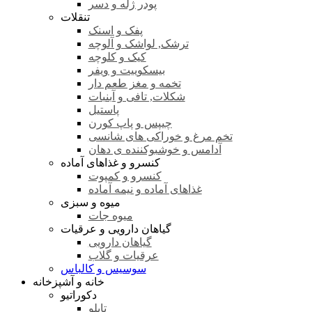
پودر ژله و دسر
تنقلات
پفک و اسنک
ترشک, لواشک و آلوچه
کیک و کلوچه
بیسکوییت و ویفر
تخمه و مغز طعم دار
شکلات, تافی و آبنبات
پاستیل
چیپس و پاپ کورن
تخم مرغ و خوراکی های شانسی
آدامس و خوشبوکننده ی دهان
کنسرو و غذاهای آماده
کنسرو و کمپوت
غذاهای آماده و نیمه آماده
میوه و سبزی
میوه جات
گیاهان دارویی و عرقیات
گیاهان دارویی
عرقیات و گلاب
سوسیس و کالباس
خانه و آشپزخانه
دکوراتیو
تابلو