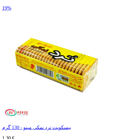
19%
بیسکویت ترد نمکی مینو - 130 گرم
1,30 €