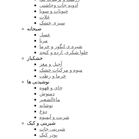
ادویه جات وچاشنی
حبوبات و سویا
غلات
سبزی خشک
صبحانه
عسل
مربا
شیره ی انگور و خرما
حلوا شکری, ارده و کنجد
خشکبار
آجیل و مغز
میوه و مرکبات خشک
خرما و رطب
نوشیدنی ها
چای و قهوه
دمنوش
ماءالشعیر
نوشابه
دوغ
شربت و آبمیوه
شیرینی و کیک
شیرینی جات
پودر کیک