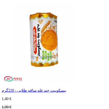
بیسکوییت چند غله ساقه طلایی - 220گرم
1,40 €
1,90 €